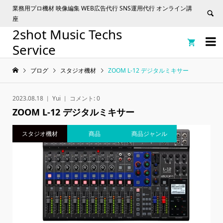
業務用プロ機材 映像編集 WEB広告代行 SNS運用代行 オンライン講
座
2shot Music Techs


Service
ブログ
スタジオ機材
ZOOM L-12 デジタルミキサー
2023.08.18
Yui
コメント:
0
ZOOM L-12 デジタルミキサー
スタジオ機材
商品
商品ジャンル