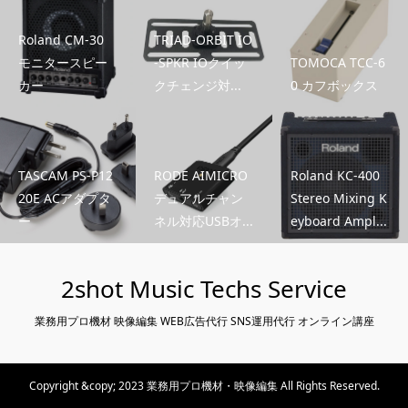
Roland CM-30
TRIAD-ORBIT IO
モニタースピー
-SPKR IOクイッ
TOMOCA TCC-6
カー
クチェンジ対...
0 カフボックス
TASCAM PS-P12
RODE AIMICRO
Roland KC-400
20E ACアダプタ
デュアルチャン
Stereo Mixing K
ー
ネル対応USBオ...
eyboard Ampl...
2shot Music Techs Service
業務用プロ機材 映像編集 WEB広告代行 SNS運用代行 オンライン講座
Copyright &copy; 2023 業務用プロ機材・映像編集 All Rights Reserved.