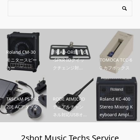
Roland CM-30
TRIAD-ORBIT IO
モニタースピー
-SPKR IOクイッ
TOMOCA TCC-6
カー
クチェンジ対...
0 カフボックス
TASCAM PS-P12
RODE AIMICRO
Roland KC-400
20E ACアダプタ
デュアルチャン
Stereo Mixing K
ー
ネル対応USBオ...
eyboard Ampl...
2shot Music Techs Service