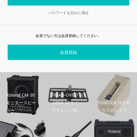
パスワードを忘れた場合
会員でない方は会員登録してください。
会員登録
Roland CM-30
TRIAD-ORBIT IO
モニタースピー
-SPKR IOクイッ
TOMOCA TCC-6
カー
クチェンジ対...
0 カフボックス