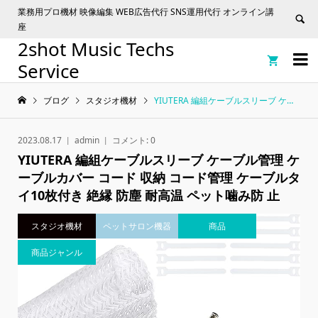
業務用プロ機材 映像編集 WEB広告代行 SNS運用代行 オンライン講
座
2shot Music Techs


Service
ブログ
スタジオ機材
YIUTERA 編組ケーブルスリーブ ケーブル管理 ケーブルカバー コード 収納 コード管理 ケーブルタイ10枚付き 絶縁 防塵 耐高温 ペット噛み防 止
2023.08.17
admin
コメント:
0
YIUTERA 編組ケーブルスリーブ ケーブル管理 ケ
ーブルカバー コード 収納 コード管理 ケーブルタ
イ10枚付き 絶縁 防塵 耐高温 ペット噛み防 止
スタジオ機材
ペットサロン機器
商品
商品ジャンル