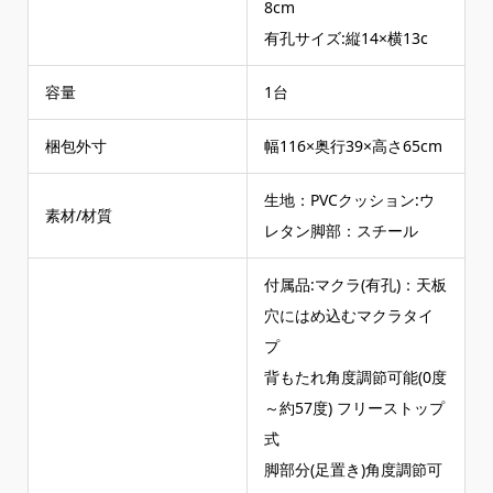
8cm
有孔サイズ:縦14×横13c
容量
1台
梱包外寸
幅116×奥行39×高さ65cm
生地：PVCクッション:ウ
素材/材質
レタン脚部：スチール
付属品:マクラ(有孔)：天板
穴にはめ込むマクラタイ
プ
背もたれ角度調節可能(0度
～約57度) フリーストップ
式
脚部分(足置き)角度調節可