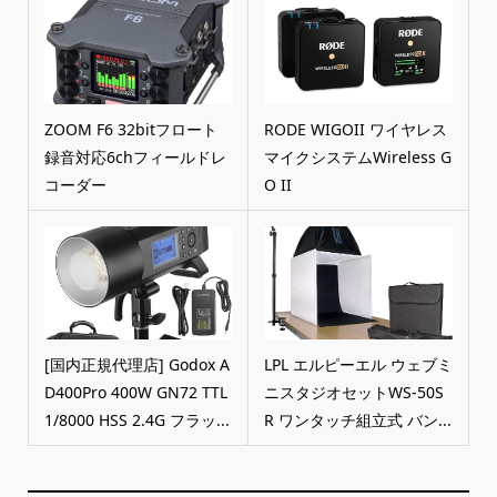
ZOOM F6 32bitフロート
RODE WIGOII ワイヤレス
録音対応6chフィールドレ
マイクシステムWireless G
コーダー
O II
[国内正規代理店] Godox A
LPL エルピーエル ウェブミ
D400Pro 400W GN72 TTL
ニスタジオセットWS-50S
1/8000 HSS 2.4G フラッ...
R ワンタッチ組立式 バン...