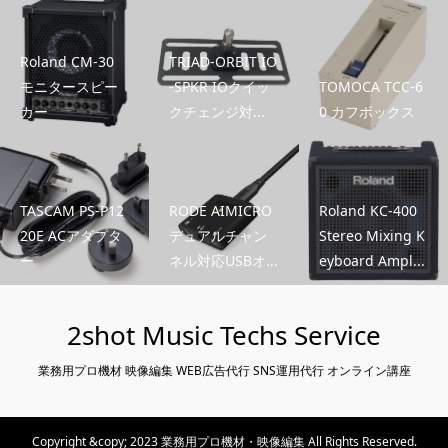
Roland CM-30
TRIAD-ORBIT IO
モニタースピー
-SPKR IOクイッ
TOMOCA TCC-6
カー
クチェンジ対...
0 カフボックス
TASCAM PS-P12
RODE AIMICRO
Roland KC-400
20E ACアダプタ
デュアルチャン
Stereo Mixing K
ー
ネル対応USBオ...
eyboard Ampl...
2shot Music Techs Service
業務用プロ機材 映像編集 WEB広告代行 SNS運用代行 オンライン講座
Copyright &copy; 2023 業務用プロ機材・映像編集 All Rights Reserved.