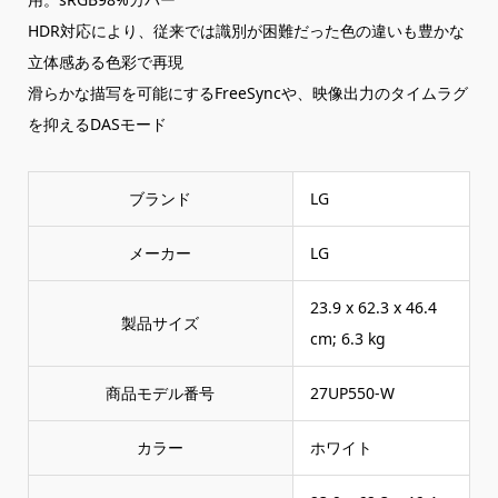
HDR対応により、従来では識別が困難だった色の違いも豊かな
立体感ある色彩で再現
滑らかな描写を可能にするFreeSyncや、映像出力のタイムラグ
を抑えるDASモード
ブランド
‎LG
メーカー
‎LG
‎23.9 x 62.3 x 46.4
製品サイズ
cm; 6.3 kg
商品モデル番号
‎27UP550-W
カラー
‎ホワイト