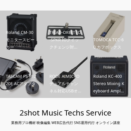
Roland CM-30
TRIAD-ORBIT IO
モニタースピー
-SPKR IOクイッ
TOMOCA TCC-6
カー
クチェンジ対...
0 カフボックス
TASCAM PS-P12
RODE AIMICRO
Roland KC-400
20E ACアダプタ
デュアルチャン
Stereo Mixing K
ー
ネル対応USBオ...
eyboard Ampl...
2shot Music Techs Service
業務用プロ機材 映像編集 WEB広告代行 SNS運用代行 オンライン講座