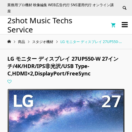
業務用プロ機材 映像編集 WEB広告代行 SNS運用代行 オンライン講
座
2shot Music Techs


Service
商品
スタジオ機材
LG モニター ディスプレイ 27UP550-W 27インチ/4K/HDR/IPS非光沢/USB Type-C,HDMI×2,DisplayPort/FreeSync
LG モニター ディスプレイ 27UP550-W 27イン
チ/4K/HDR/IPS非光沢/USB Type-
C,HDMI×2,DisplayPort/FreeSync