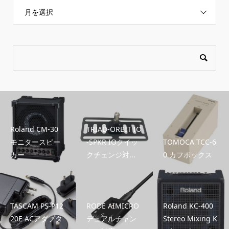
月を選択
Roland CM-30
TRIAD-ORBIT IO
モニタースピー
-SPKR IOクイッ
TOMOCA TCC-6
カー
クチェンジ対...
0 カフボックス
TASCAM PS-P12
RODE AIMICRO
Roland KC-400
20E ACアダプタ
デュアルチャン
Stereo Mixing K