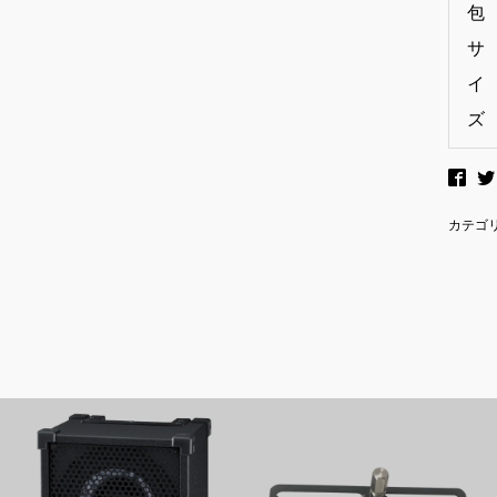
包
サ
イ
ズ
カテゴ