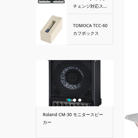
チェンジ対応ス...
TOMOCA TCC-60
カフボックス
1
2
3
60 カフボックス
Roland CM-30 モニタースピー
TRIAD-O
カー
ックチェ
ウントプ