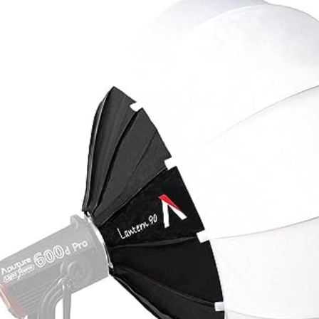
RBIT IO-SPKR IOクイ
TOMOCA TCC-60 カフボックス
ンジ対応スピーカーマ
レート