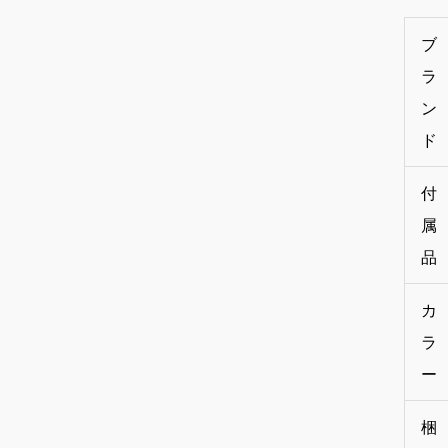
ブ
ラ
ン
ド
付
属
品
カ
ラ
ー
梱