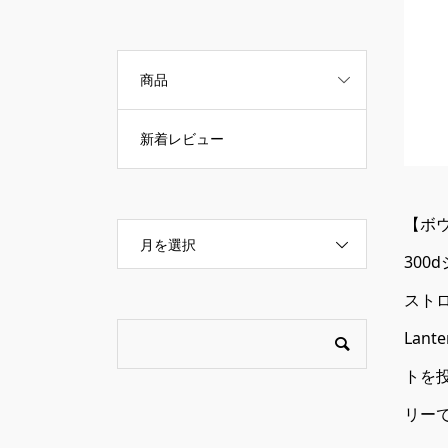
商品
新着レビュー
【ボウ
月を選択
300
スト
Lan
トを
リー