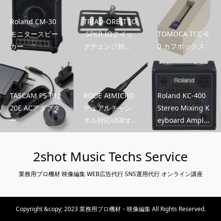
Roland CM-30
TRIAD-ORBIT IO
モニタースピー
-SPKR IOクイッ
TOMOCA TCC-6
カー
クチェンジ対...
0 カフボックス
TASCAM PS-P12
RODE AIMICRO
Roland KC-400
20E ACアダプタ
デュアルチャン
Stereo Mixing K
ー
ネル対応USBオ...
eyboard Ampl...
2shot Music Techs Service
業務用プロ機材 映像編集 WEB広告代行 SNS運用代行 オンライン講座
Copyright &copy; 2023 業務用プロ機材・映像編集 All Rights Reserved.